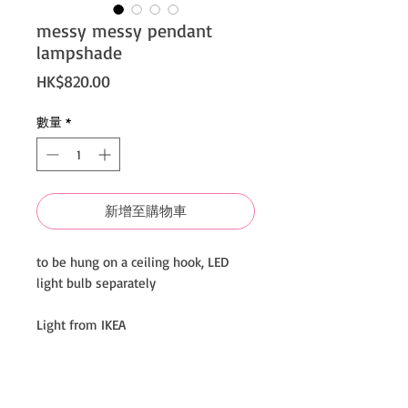
messy messy pendant
lampshade
價
HK$820.00
格
數量
*
新增至購物車
to be hung on a ceiling hook, LED
light bulb separately
Light from IKEA