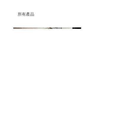
所有產品
thrift lamp remake (cupra yarn)
fluffy blue granny square sc
價格
價格
HK$680.00
HK$580.00