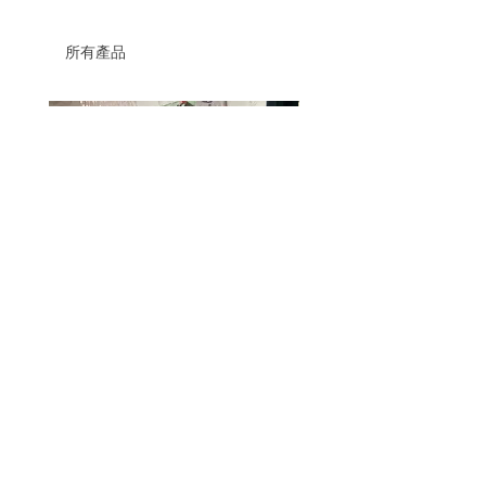
所有產品
thrift lamp remake (cupra yarn)
fluffy blue granny square sc
價格
價格
HK$680.00
HK$580.00