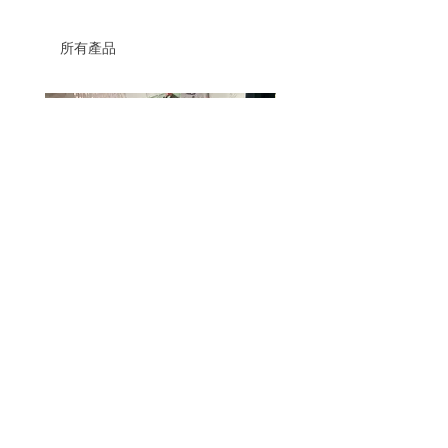
所有產品
thrift lamp remake (cupra yarn)
fluffy blue granny square sc
價格
價格
HK$680.00
HK$580.00